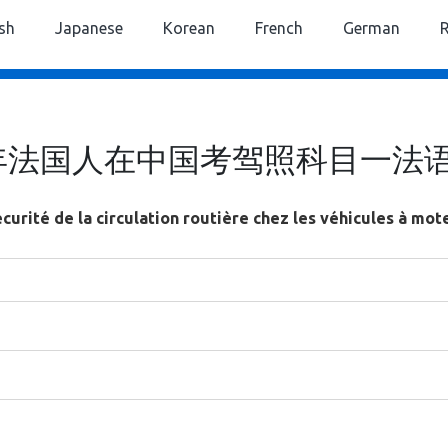
ish
Japanese
Korean
French
German
6年法国人在中国考驾照科目一法
sécurité de la circulation routière chez les véhicules à mo