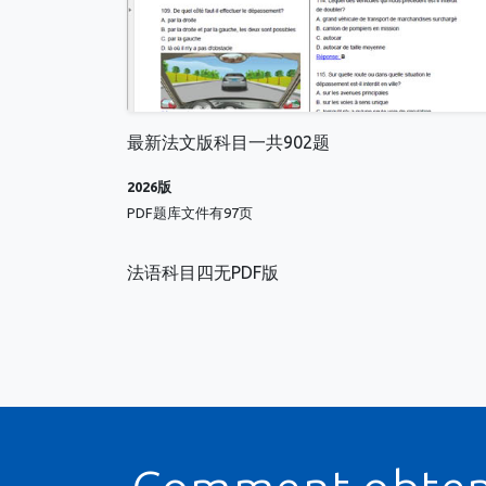
最新法文版科目一共902题
2026版
PDF题库文件有97页
法语科目四无PDF版