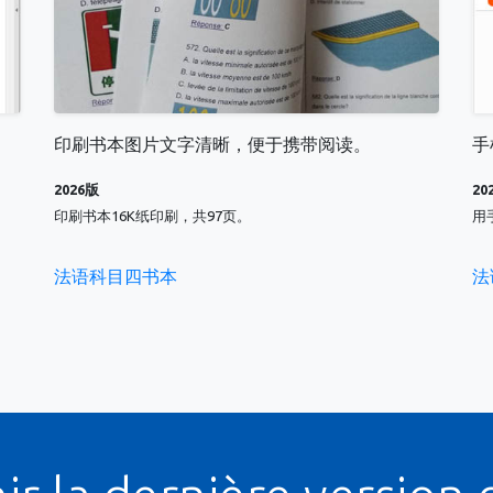
印刷书本图片文字清晰，便于携带阅读。
手
2026版
20
印刷书本16K纸印刷，共97页。
用
法语科目四书本
法