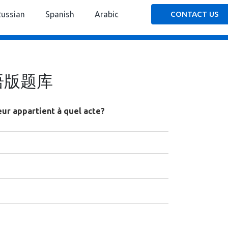
Russian
Spanish
Arabic
CONTACT US
语版题库
teur appartient à quel acte?