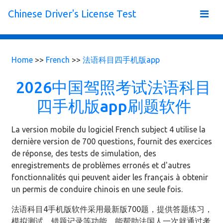
Chinese Driver's License Test
Home
>>
French
>>
法语科目四手机版app
2026中国驾照考试法语科目
四手机版app刷题软件
La version mobile du logiciel French subject 4 utilise la
dernière version de 700 questions, fournit des exercices
de réponse, des tests de simulation, des
enregistrements de problèmes erronés et d'autres
fonctionnalités qui peuvent aider les français à obtenir
un permis de conduire chinois en une seule fois.
法语科目4手机版软件采用最新版700题，提供答题练习，
模拟测试，错题记录等功能，能帮助法国人一次就通过考